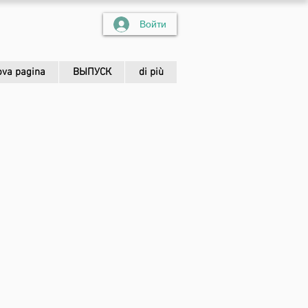
Войти
va pagina
ВЫПУСК
di più