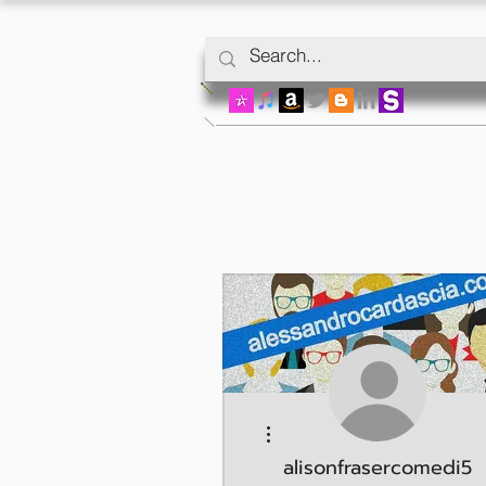
Другие действия
alisonfrasercomedi5