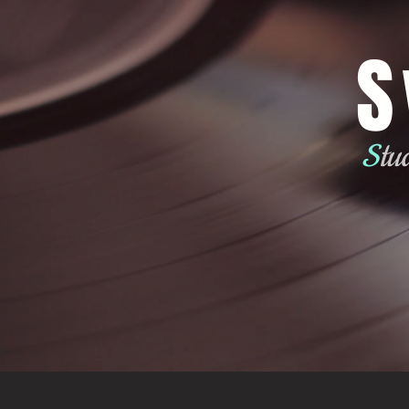
S
S
tu