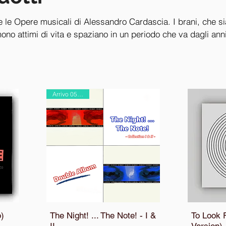
e le Opere musicali di Alessandro Cardascia. I brani, che s
mono attimi di vita e spaziano in un periodo che va dagli ann
reatività in essere ... (alternativa la sua musica rispetto all
Arrivo 05/09/25
o)
The Night! ... The Note! - I &
To Look F