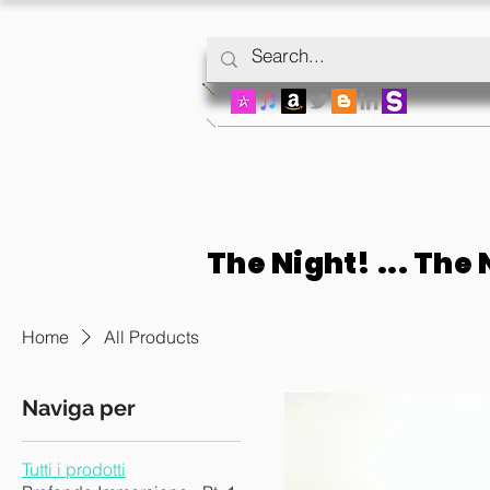
The Night! ... The N
The Night! ... The N
Home
All Products
Naviga per
Tutti i prodotti