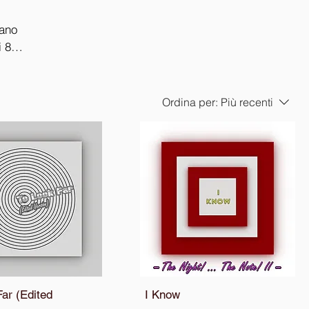
iano
i 80
e arti
Ordina per:
Più recenti
ar (Edited
I Know