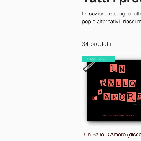
- I
Un Ballo D'Amore -
La sezione raccoglie tutt
Remix
pop o alternativi, riassu
ad oggi. L'essenza della c
comuni, di far Musica!).
34 prodotti
Disco Commerciale
Un Ballo D'Amore (disc