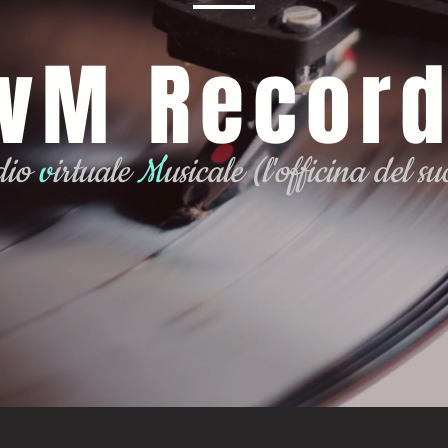
vM Recor
dio
v
irtuale
M
usicale
(l'officina del s