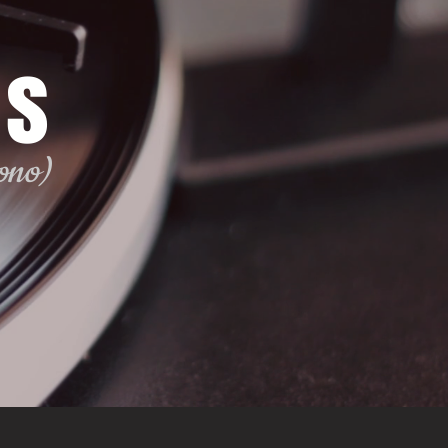
ds
uono)