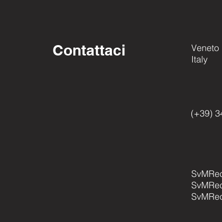
Contattaci
Veneto
Italy
(+39) 
SvMRe
SvMRec
SvMRec