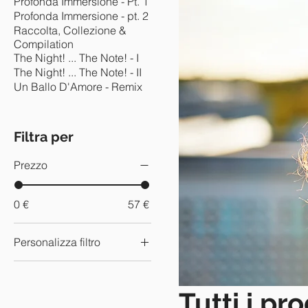
Profonda Immersione - Pt. 1
Profonda Immersione - pt. 2
Raccolta, Collezione &
Compilation
The Night! ... The Note! - I
The Night! ... The Note! - II
Un Ballo D'Amore - Remix
Filtra per
Prezzo
0 €
57 €
Personalizza filtro
Profonda Immersione -
pt. 2
Tutti i pro
The Night! ... The Note!