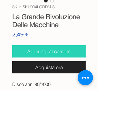
SKU: SKU004LGRDM-S
La Grande Rivoluzione
Delle Macchine
Prezzo
2,49 €
Aggiungi al carrello
Acquista ora
Disco anni 90/2000.
Info
Audio digitale Wav.
Anteprima Audio
🔊
La Grande Rivoluzione Delle
Spedizione
Macchine